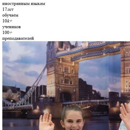
иностранным языкам
17
лет
обучаем
10
k+
учеников
100
+
преподавателей