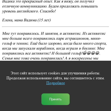
Вадика это прекрасный опыт. Как я вижу, он получил
отличную коммуникацию. Будем продолжать повышать
уровень английского. Спасибо!
Елена, мама Вадима (15 лет)
Мне тут понравилось. И занятия, и активитис. Из активитис
мне больше всего понравились парк аттракционов, мини-
гольф и теннис. Ещё было здорово, когда было много спорта,
когда мы запускали кораблики, когда играли в боулинг. Мне
понравились все активитис! И большой гольф!😀😀😀😀.
Семья мне тоже очень понравилась! А в воскресенье мы
всегда куда-то ходили. И в общем очень часто играли семьей!
Мне тут очень хорошо!!!!!!!!!😀😀😀😀😀😀👍🏽🥇👋😎👍🏽🏵👞🎾
Этот сайт использует cookies для улучшения работы.
🛩👌😁😀😊😃👍🏻😎
Продолжая использование сайта, вы соглашаетесь с этим.
Подробнее
Лёша, 10 лет
It was my first experience in such exchange but it was the best
Принять
experience I’ve ever had before. I’m happy that I had a chance to
stay at Jane Lindgren’s house because I absolutely liked this family