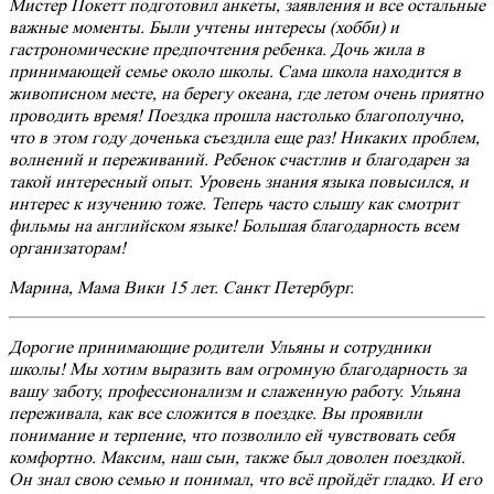
Мистер Покетт подготовил анкеты, заявления и все остальные
важные моменты. Были учтены интересы (хобби) и
гастрономические предпочтения ребенка. Дочь жила в
принимающей семье около школы. Сама школа находится в
живописном месте, на берегу океана, где летом очень приятно
проводить время! Поездка прошла настолько благополучно,
что в этом году доченька съездила еще раз! Никаких проблем,
волнений и переживаний. Ребенок счастлив и благодарен за
такой интересный опыт. Уровень знания языка повысился, и
интерес к изучению тоже. Теперь часто слышу как смотрит
фильмы на английском языке! Большая благодарность всем
организаторам!
Марина, Мама Вики 15 лет. Санкт Петербург.
Дорогие принимающие родители Ульяны и сотрудники
школы! Мы хотим выразить вам огромную благодарность за
вашу заботу, профессионализм и слаженную работу. Ульяна
переживала, как все сложится в поездке. Вы проявили
понимание и терпение, что позволило ей чувствовать себя
комфортно. Максим, наш сын, также был доволен поездкой.
Он знал свою семью и понимал, что всё пройдёт гладко. И его