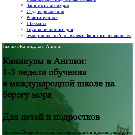
Занятия с логопедом
Студия рисования
Робототехника
Шахматы
Группа неполного дня
Эмоциональный интеллект. Занятия с психологом
Главная
/
Каникулы в Англии
Каникулы в Англии:
1-3 недели
обучения
в международной школе
на
берегу моря
Для детей и подростков
Оставьте Ваши контакты, мы перезвоним и проконсультируем