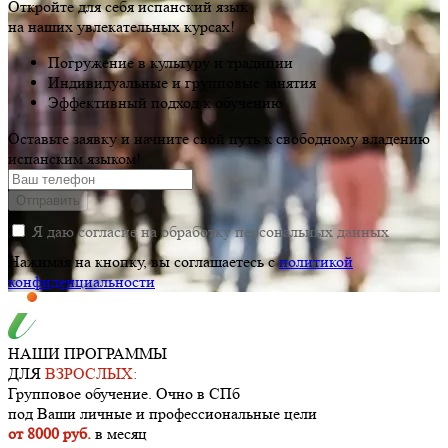
Откройте для себя испанский язык
на наших увлекательных курсах!
Погружение в культуру и традиции
Индивидуальные и групповые занятия
Эффективный подход к обучению
Оставьте заявку и начните свой путь к свободному владению
испанским языком!
Отправить
Я даю согласие на обработку персональных данных
Нажимая на кнопку, вы соглашаетесь c
политикой
конфиденциальности
НАШИ ПРОГРАММЫ
ДЛЯ
ВЗРОСЛЫХ:
Групповое обучение. Очно в СПб
под Ваши личные и профессиональные цели
от 8000 руб.
в месяц