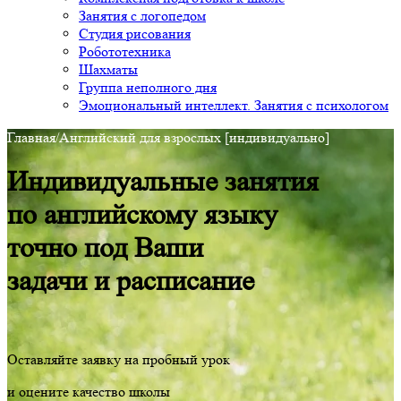
Занятия с логопедом
Студия рисования
Робототехника
Шахматы
Группа неполного дня
Эмоциональный интеллект. Занятия с психологом
Главная
/
Английский для взрослых [индивидуально]
Индивидуальные занятия
по английскому языку
точно
под Ваши
задачи и расписание
Оставляйте заявку на пробный урок
и оцените качество школы