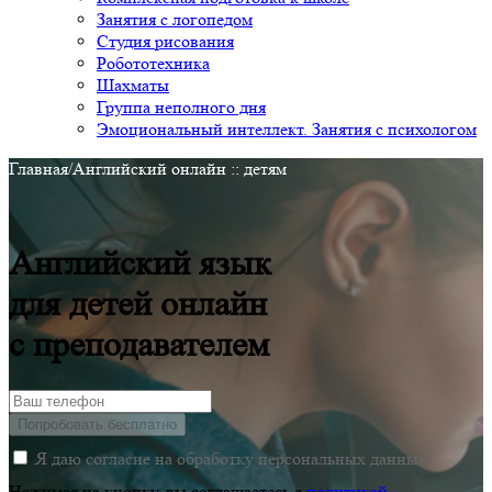
Занятия с логопедом
Студия рисования
Робототехника
Шахматы
Группа неполного дня
Эмоциональный интеллект. Занятия с психологом
Главная
/
Английский онлайн :: детям
Английский язык
для детей онлайн
с преподавателем
Попробовать бесплатно
Я даю согласие на обработку персональных данных
Нажимая на кнопку, вы соглашаетесь c
политикой